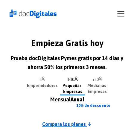
Plataforma
Funcionalidades
Planes
Iniciar
Empieza Gratis hoy
sesión
docDigitales
Prueba docDigitales Pymes gratis por 14 días y
en
Línea
ahorra 50% los primeros 3 meses.
docDigitales
1
1-10
+10
PYMES
Emprendedores
Pequeñas
Medianas
Empresas
Empresas
Mensual
Anual
10% de descuento
Compara los planes