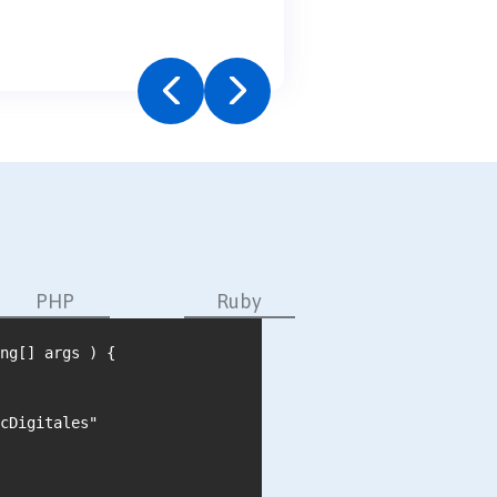
PHP
Ruby
ng[] args ) {

cDigitales"
