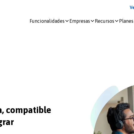
V
Funcionalidades
Empresas
Recursos
Planes
Iniciar
sesión
docDigitales
en
Línea
docDigitales
PYMES
a, compatible
grar