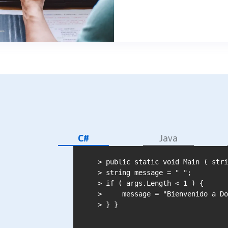
C#
Java
> public static void Main ( stri
> string message = " ";

> if ( args.Length < 1 ) {

>     message = "Bienvenido a Do
> } }
