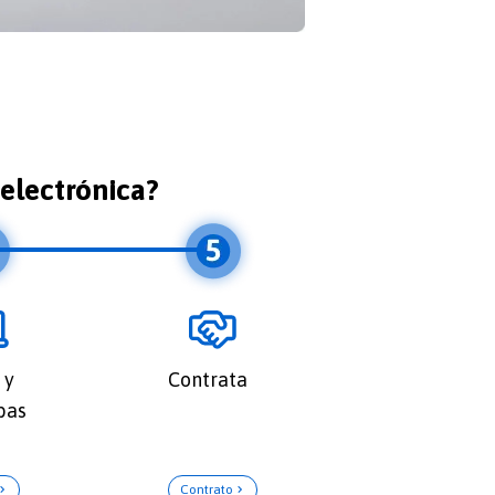
 electrónica?
 y
Contrata
bas
Contrato