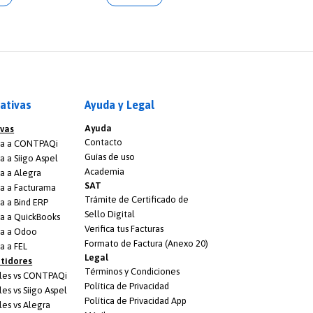
ativas
Ayuda y Legal
Ayuda
ivas
Contacto
iva a CONTPAQi
Guías de uso
a a Siigo Aspel
Academia
va a Alegra
SAT
va a Facturama
Trámite de Certificado de
va a Bind ERP
Sello Digital
va a QuickBooks
Verifica tus Facturas
va a Odoo
Formato de Factura (Anexo 20)
a a FEL
Legal
tidores
Términos y Condiciones
ales vs CONTPAQi
Política de Privacidad
es vs Siigo Aspel
Política de Privacidad App
les vs Alegra