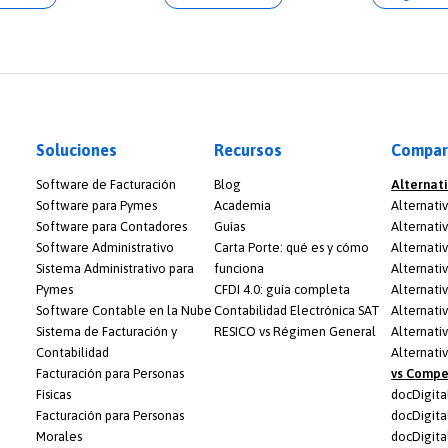
Soluciones
Recursos
Compar
Software de Facturación
Blog
Alternat
Software para Pymes
Academia
Alternat
Software para Contadores
Guías
Alternativ
Software Administrativo
Carta Porte: qué es y cómo
Alternati
Sistema Administrativo para
funciona
Alternati
Pymes
CFDI 4.0: guía completa
Alternati
Software Contable en la Nube
Contabilidad Electrónica SAT
Alternati
Sistema de Facturación y
RESICO vs Régimen General
Alternati
Contabilidad
Alternativ
Facturación para Personas
vs Compe
Físicas
docDigit
Facturación para Personas
docDigital
Morales
docDigita