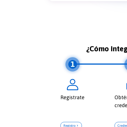
¿Cómo integr
Registrate
Obté
crede
Registro
Crede