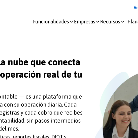
V
Funcionalidades
Empresas
Recursos
Plan
Iniciar
sesión
docDigitales
la nube que conecta
en
 operación real de tu
Línea
docDigitales
PYMES
contable — es una plataforma que
a con su operación diaria. Cada
egistras y cada cobro que recibes
tabilidad, sin pasos intermedios
del mes.
icas, reportes fiscales, DIOT y