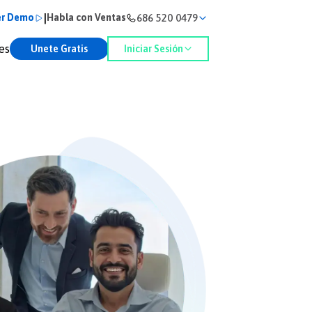
|
686 520 0479
er Demo
Habla con Ventas
es
Unete Gratis
Iniciar Sesión