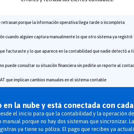
e retrasan porque la información operativa llega tarde o incompleta
ción cuando alguien captura manualmente lo que otro sistema ya registró
que facturaste y lo que aparece en la contabilidad que nadie detectó a 
no puede consultar su situación financiera sin pedirle un reporte al conta
SAT que implican cambios manuales en el sistema contable
ó en la nube y está conectada con cada
esde el inicio para que la contabilidad y la operación d
n manual porque no hay dos sistemas que sincronizar. La
egistras ya tiene su póliza. El pago que recibes ya actual