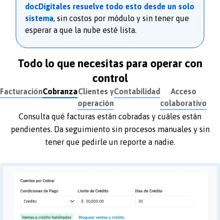
docDigitales resuelve todo esto desde un solo
sistema
, sin costos por módulo y sin tener que
esperar a que la nube esté lista.
Todo lo que necesitas para operar con
control
a
Clientes y
Contabilidad
Acceso
operación
colaborativo
Centraliza la información de tus clientes y relaciónala
con su historial de facturación y cobros. Todo en un
mismo lugar, siempre actualizado.