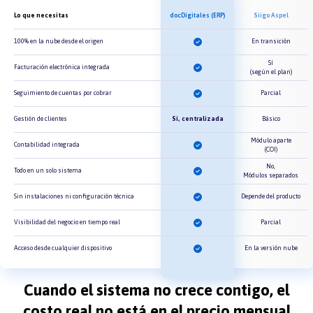
Lo que necesitas
docDigitales (ERP)
Siigo Aspel
100% en la nube desde el origen
En transición
Sí
Facturación electrónica integrada
(según el plan)
Seguimiento de cuentas por cobrar
Parcial
Gestión de clientes
Sí, centralizada
Básico
Módulo aparte
Contabilidad integrada
(COI)
No,
Todo en un solo sistema
Módulos separados
Sin instalaciones ni configuración técnica
Depende del producto
Visibilidad del negocio en tiempo real
Parcial
Acceso desde cualquier dispositivo
En la versión nube
Cuando el sistema no crece contigo, el
costo real no está en el precio mensual