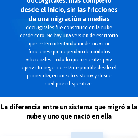
docDigitales: más completo
desde el inicio, sin las fricciones
de una migración a medias
docDigitales fue construido en la nube
desde cero. No hay una versión de escritorio
que estén intentando modernizar, ni
funciones que dependan de módulos
adicionales. Todo lo que necesitas para
operar tu negocio está disponible desde el
primer día, en un solo sistema y desde
cualquier dispositivo.
La diferencia entre un sistema que migró a la
nube y uno que nació en ella