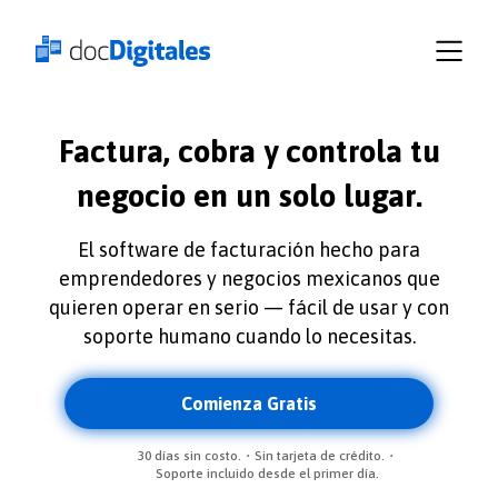
Empresas
Recursos
Planes
Iniciar
Factura, cobra y controla tu
sesión
docDigitales
negocio en un solo lugar.
en
Línea
El software de facturación hecho para
docDigitales
emprendedores y negocios mexicanos que
quieren operar en serio — fácil de usar y con
PYMES
soporte humano cuando lo necesitas.
Comienza Gratis
30 días sin costo.
Sin tarjeta de crédito.
Soporte incluido desde el primer día.