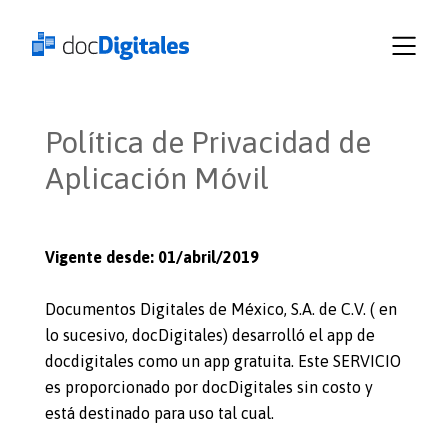
Empresas
Recursos
Planes
Iniciar
Política de Privacidad de
sesión
docDigitales
Aplicación Móvil
en
Línea
docDigitales
Vigente desde: 01/abril/2019
PYMES
Documentos Digitales de México, S.A. de C.V. ( en
lo sucesivo, docDigitales) desarrolló el app de
docdigitales como un app gratuita. Este SERVICIO
es proporcionado por docDigitales sin costo y
está destinado para uso tal cual.