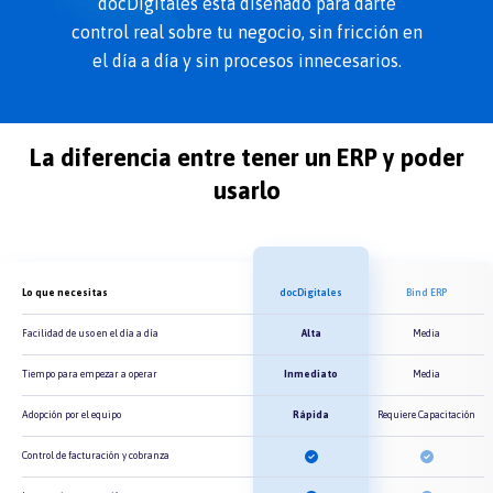
docDigitales está diseñado para darte
control real sobre tu negocio, sin fricción en
el día a día y sin procesos innecesarios.
La diferencia entre tener un ERP y poder
usarlo
Lo que necesitas
docDigitales
Bind ERP
Facilidad de uso en el día a día
Alta
Media
Tiempo para empezar a operar
Inmediato
Media
Adopción por el equipo
Rápida
Requiere Capacitación
Control de facturación y cobranza