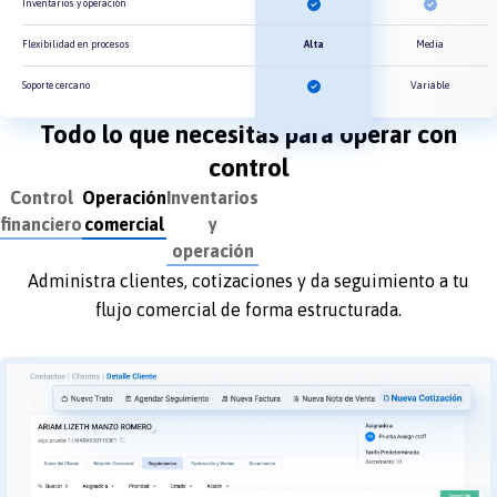
Inventarios y operación
Flexibilidad en procesos
Alta
Media
Soporte cercano
Variable
Todo lo que necesitas para operar con
control
Operación
Inventarios
comercial
y
operación
Mantén control sobre productos y operación diaria sin
depender de procesos complejos.