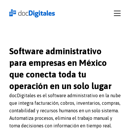
Empresas
Recursos
Planes
Iniciar
sesión
docDigitales
Software administrativo
en
para empresas en México
Línea
que conecta toda tu
docDigitales
PYMES
operación en un solo lugar
docDigitales es el software administrativo en la nube
que integra facturación, cobros, inventarios, compras,
contabilidad y recursos humanos en un solo sistema.
Automatiza procesos, elimina el trabajo manual y
toma decisiones con información en tiempo real.