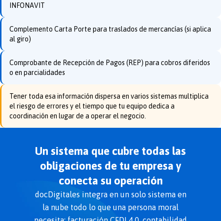
INFONAVIT
Complemento Carta Porte para traslados de mercancías (si aplica
al giro)
Comprobante de Recepción de Pagos (REP) para cobros diferidos
o en parcialidades
Tener toda esa información dispersa en varios sistemas multiplica
el riesgo de errores y el tiempo que tu equipo dedica a
coordinación en lugar de a operar el negocio.
Un sistema que cubre todas las
obligaciones de tu empresa y
conecta su operación
docDigitales integra en un solo sistema en
la nube todo lo que una persona moral
necesita: facturación CFDI 4.0, contabilidad