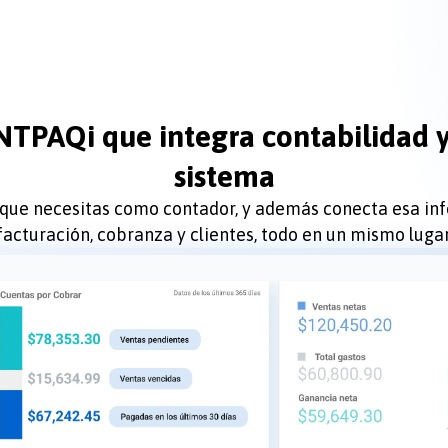
Iniciar
NTPAQi que integra contabilidad y
sesión
sistema
docDigitales
 que necesitas como contador, y además conecta esa inf
en
facturación, cobranza y clientes, todo en un mismo lugar
Línea
docDigitales
PYMES