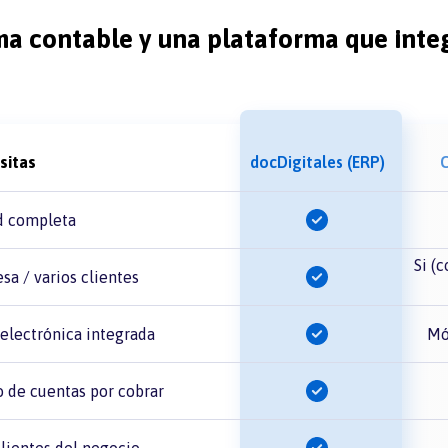
ema contable y una plataforma que inte
sitas
docDigitales (ERP)
d completa
Si (
a / varios clientes
electrónica integrada
Mó
 de cuentas por cobrar
lientes del negocio