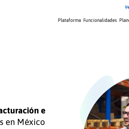
V
Plataforma
Funcionalidades
Plan
Iniciar
sesión
docDigitales
en
Línea
docDigitales
PYMES
acturación e
s en México