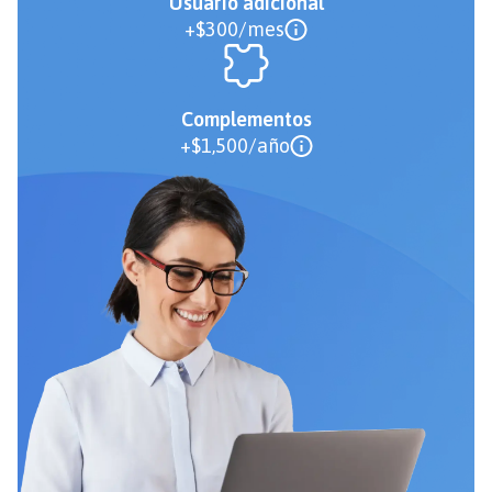
Usuario adicional
+
$300/mes
Complementos
+
$1,500/año