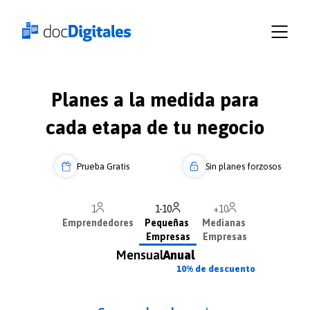
Empresas
Recursos
Planes
Iniciar
Planes a la medida para
sesión
docDigitales
cada etapa de tu negocio
en
Línea
o
Prueba Gratis
Sin planes forzosos
docDigitales
PYMES
1
1-10
+10
Emprendedores
Pequeñas
Medianas
Empresas
Empresas
Mensual
Anual
10% de descuento