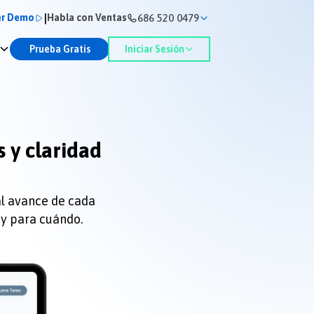
|
686 520 0479
er Demo
Habla con Ventas
Prueba Gratis
Iniciar Sesión
 y claridad
al avance de cada
 y para cuándo.