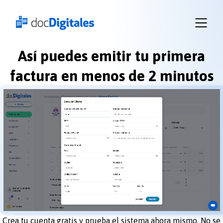
Empresas
Recursos
Planes
Así puedes emitir tu primera
Iniciar
sesión
factura en menos de 2 minutos
docDigitales
en
Línea
docDigitales
PYMES
Crea tu cuenta gratis y prueba el sistema ahora mismo. No se