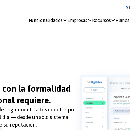
V
Funcionalidades
Empresas
Recursos
Planes
Iniciar
sesión
docDigitales
en
Línea
docDigitales
a con la formalidad
PYMES
onal requiere.
ale seguimiento a tus cuentas por
l día — desde un solo sistema
 su reputación.