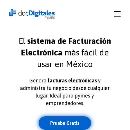
Empresas
Recursos
Planes
Iniciar
El
sistema de Facturación
sesión
docDigitales
Electrónica
más fácil de
en
usar en México
Línea
docDigitales
Genera
facturas electrónicas
y
PYMES
administra tu negocio desde cualquier
lugar. Ideal para pymes y
emprendedores.
Prueba Gratis