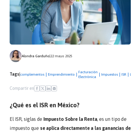
Alondra Garduño
|
22 mayo 2025
Facturación
Tags
|
|
|
|
|
|
complementos
Emprendimiento
Impuestos
ISR
LIS
Electrónica
Compartir en
¿Qué es el ISR en México?
El ISR, siglas de
Impuesto Sobre la Renta
, es un tipo de
impuesto que
se aplica directamente a las ganancias de