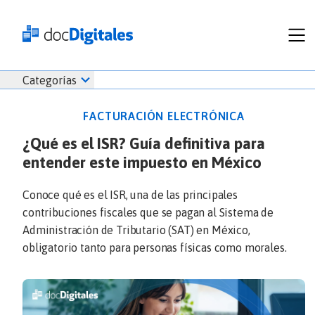
Funcionalidades
Iniciar
Categorías
Empresas
sesión
Recursos
docDigitales
FACTURACIÓN ELECTRÓNICA
Planes
en
¿Qué es el ISR? Guía definitiva para
Prueba Gratis
Línea
entender este impuesto en México
Inicio
docDigitales
Iniciar Sesión
Facturación electrónica
PYMES
Ventas
686 520 0479
Conoce qué es el ISR, una de las principales
Nómina
Emprendimiento
contribuciones fiscales que se pagan al Sistema de
Noticias
Administración de Tributario (SAT) en México,
Comunicados
obligatorio tanto para personas físicas como morales.