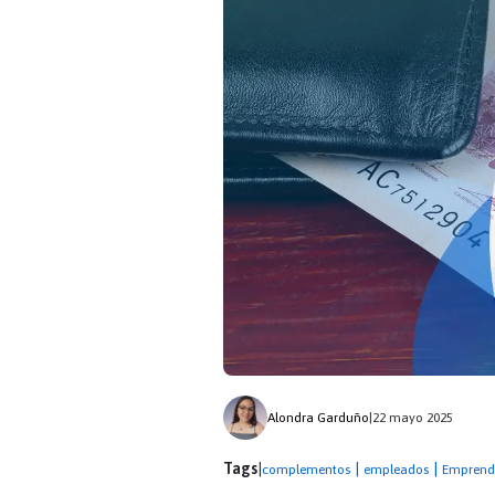
Alondra Garduño
|
22 mayo 2025
Tags
|
|
|
complementos
empleados
Emprend