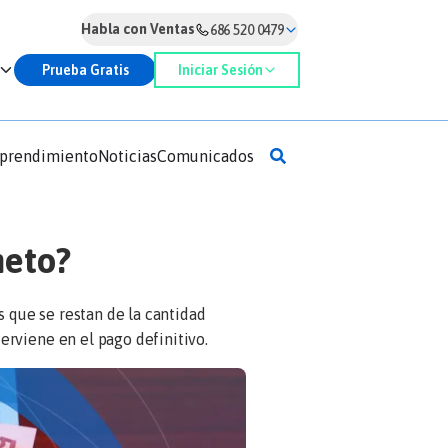
Habla con Ventas
686 520 0479
Prueba Gratis
Iniciar Sesión
prendimiento
Noticias
Comunicados
neto?
s que se restan de la cantidad
rviene en el pago definitivo.