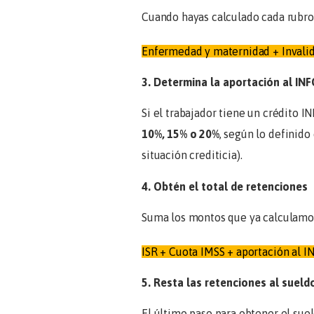
Cuando hayas calculado cada rubro,
Enfermedad y maternidad + Invalid
3. Determina la aportación al I
Si el trabajador tiene un crédito 
10%, 15% o 20%
, según lo definido
situación crediticia).
4. Obtén el total de retenciones
Suma los montos que ya calculamos
ISR + Cuota IMSS + aportación al
5. Resta las retenciones al sueld
El último paso para obtener el sue