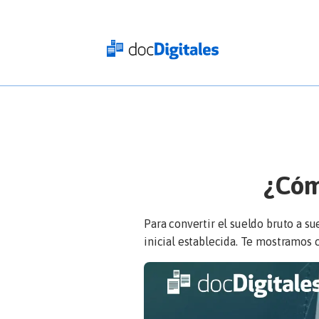
Iniciar
sesión
docDigitales
en
Línea
docDigitales
PYMES
¿Cóm
Para convertir el sueldo bruto a su
inicial establecida. Te mostramos 