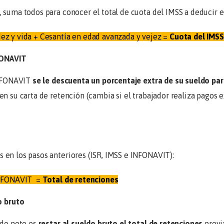
 suma todos para conocer el total de cuota del IMSS a deducir e
ez y vida + Cesantía en edad avanzada y vejez =
Cuota del IMSS
NFONAVIT
INFONAVIT
se le descuenta un porcentaje extra de su sueldo para
 en su carta de retención (cambia si el trabajador realiza pagos e
 en los pasos anteriores (ISR, IMSS e INFONAVIT):
 INFONAVIT =
Total de retenciones
o bruto
ldo neto es
restar al sueldo bruto el total de retenciones
previ