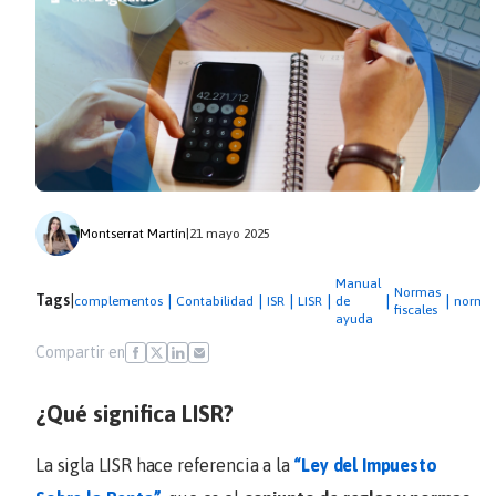
Montserrat Martín
|
21 mayo 2025
Manual
Normas
Tags
|
|
|
|
|
|
|
complementos
Contabilidad
ISR
LISR
de
normat
fiscales
ayuda
Compartir en
¿Qué significa LISR?
La sigla LISR hace referencia a la
“Ley del Impuesto