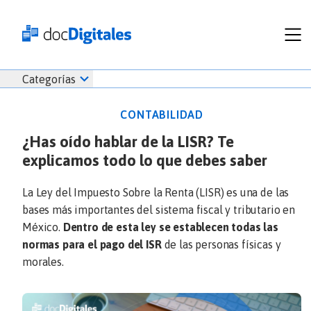
Funcionalidades
Iniciar
Categorías
Empresas
sesión
Recursos
docDigitales
CONTABILIDAD
Planes
en
¿Has oído hablar de la LISR? Te
Prueba Gratis
Línea
explicamos todo lo que debes saber
Inicio
docDigitales
Iniciar Sesión
Facturación electrónica
PYMES
Ventas
686 520 0479
La Ley del Impuesto Sobre la Renta (LISR) es una de las
Nómina
Emprendimiento
bases más importantes del sistema fiscal y tributario en
Noticias
México.
Dentro de esta ley se establecen todas las
Comunicados
normas para el pago del ISR
de las personas físicas y
morales.