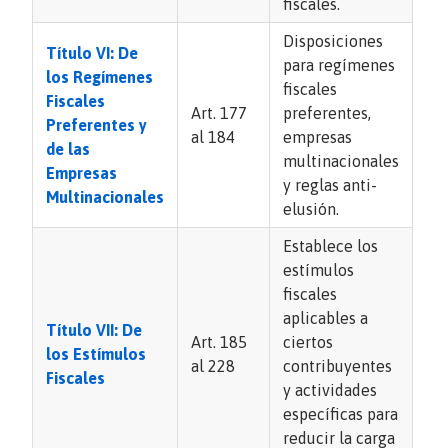
fiscales.
Disposiciones
Título VI: De
para regímenes
los Regímenes
fiscales
Fiscales
Art. 177
preferentes,
Preferentes y
al 184
empresas
de las
multinacionales
Empresas
y reglas anti-
Multinacionales
elusión.
Establece los
estímulos
fiscales
aplicables a
Título VII: De
Art. 185
ciertos
los Estímulos
al 228
contribuyentes
Fiscales
y actividades
específicas para
reducir la carga