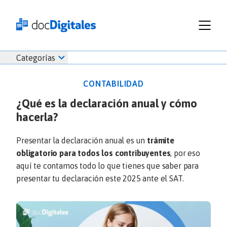
Funcionalidades
Iniciar
Categorías
Empresas
sesión
Recursos
docDigitales
CONTABILIDAD
Planes
en
¿Qué es la declaración anual y cómo
Prueba Gratis
Línea
hacerla?
Inicio
docDigitales
Iniciar Sesión
Facturación electrónica
PYMES
Ventas
686 520 0479
Presentar la declaración anual es un
trámite
Nómina
Emprendimiento
obligatorio para todos los contribuyentes
, por eso
Noticias
aquí te contamos todo lo que tienes que saber para
Comunicados
presentar tu declaración este 2025 ante el SAT.