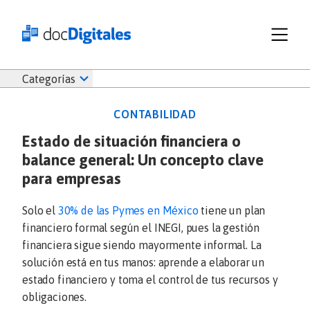
Funcionalidades
Iniciar
Categorías
Empresas
sesión
Recursos
docDigitales
CONTABILIDAD
Planes
en
Estado de situación financiera o
Prueba Gratis
Línea
balance general: Un concepto clave
Inicio
docDigitales
Iniciar Sesión
Facturación electrónica
para empresas
PYMES
Ventas
686 520 0479
Nómina
Emprendimiento
Solo el
30% de las Pymes en México
tiene un plan
Noticias
financiero formal según el INEGI, pues la gestión
Comunicados
financiera sigue siendo mayormente informal. La
solución está en tus manos: aprende a elaborar un
estado financiero y toma el control de tus recursos y
obligaciones.