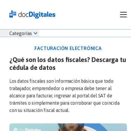
Funcionalidades
Iniciar
Categorías
Empresas
sesión
Recursos
docDigitales
FACTURACIÓN ELECTRÓNICA
Planes
en
¿Qué son los datos fiscales? Descarga tu
Prueba Gratis
Línea
cédula de datos
Inicio
docDigitales
Iniciar Sesión
Facturación electrónica
PYMES
Ventas
686 520 0479
Los datos fiscales son información básica que todo
Nómina
Emprendimiento
trabajador, emprendedor o empresa debe tener al
Noticias
alcance para facturar, ingresar al portal del SAT de
Comunicados
trámites o simplemente para corroborar que coincida
con su situación fiscal actual.