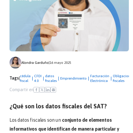
Alondra Garduño
|
16 mayo 2025
cédula
CFDI
datos
Facturación
Obligacione
Tags
|
|
|
|
|
|
Emprendimiento
fiscal
4.0
fiscales
Electrónica
fiscales
Compartir en
¿Qué son los datos fiscales del SAT?
Los datos fiscales son un
conjunto de elementos
informativos que identifican de manera particular y