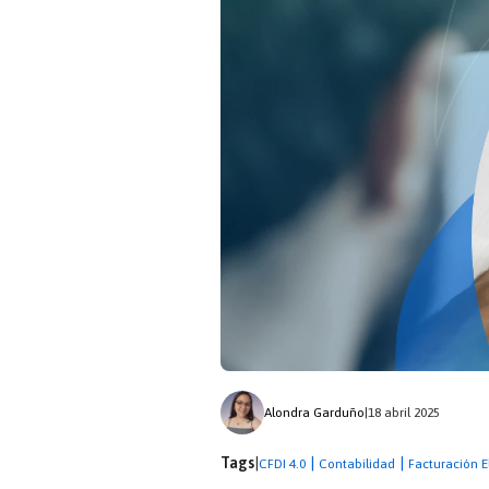
Alondra Garduño
|
18 abril 2025
Tags
|
|
|
CFDI 4.0
Contabilidad
Facturación E