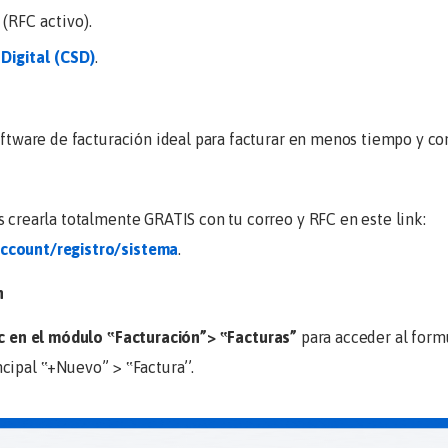
 (RFC activo).
 Digital (CSD)
.
n
software de facturación ideal para facturar en menos tiempo y c
s crearla totalmente GRATIS con tu correo y RFC en este link:
account/registro/sistema
.
n
ic en el módulo ‟
Facturación
”> ‟
Facturas
”
para acceder al form
cipal ‟
+Nuevo
’’ > ‟
Factura
’’.