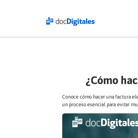
Iniciar
sesión
docDigitales
en
Línea
docDigitales
PYMES
¿Cómo hacer
Conoce cómo hacer una factura elect
un proceso esencial para evitar mul