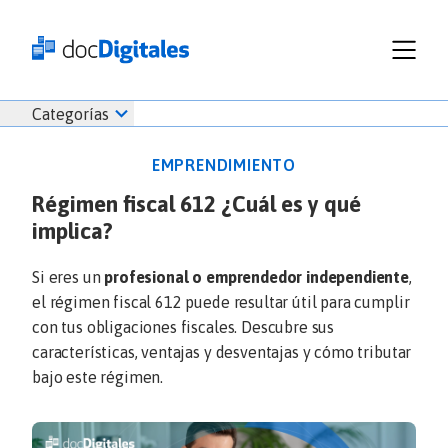
Funcionalidades
Iniciar
Categorías
Empresas
sesión
Recursos
docDigitales
EMPRENDIMIENTO
Planes
en
Régimen fiscal 612 ¿Cuál es y qué
Prueba Gratis
Línea
implica?
Inicio
docDigitales
Iniciar Sesión
Facturación electrónica
PYMES
Ventas
686 520 0479
Si eres un
profesional o emprendedor independiente
,
Nómina
Emprendimiento
el régimen fiscal 612 puede resultar útil para cumplir
Noticias
con tus obligaciones fiscales. Descubre sus
Comunicados
características, ventajas y desventajas y cómo tributar
bajo este régimen.