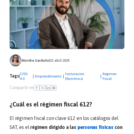
Alondra Garduño
|
15 abril 2025
CFDI
Facturación
Regimen
Tags
|
|
|
|
Emprendimiento
4.0
Electrónica
Fiscal
Compartir en
¿Cuál es el régimen fiscal 612?
El régimen fiscal con clave 612 en los catálogos del
SAT, es el
régimen dirigido a las
personas físicas
con