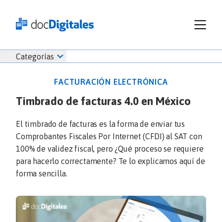
Funcionalidades
Iniciar
Categorías
Empresas
sesión
Recursos
docDigitales
FACTURACIÓN ELECTRÓNICA
Planes
en
Timbrado de facturas 4.0 en México
Prueba Gratis
Línea
Inicio
docDigitales
Iniciar Sesión
El timbrado de facturas es la forma de enviar tus
Facturación electrónica
PYMES
Comprobantes Fiscales Por Internet (CFDI) al SAT con
Ventas
686 520 0479
Nómina
100% de validez fiscal, pero ¿Qué proceso se requiere
Emprendimiento
para hacerlo correctamente? Te lo explicamos aquí de
Noticias
Comunicados
forma sencilla.