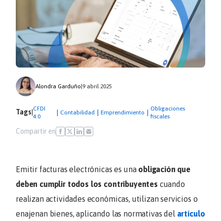
Alondra Garduño
|
9 abril 2025
CFDI
Obligaciones
Tags
|
|
|
|
Contabilidad
Emprendimiento
4.0
fiscales
Compartir en
Emitir facturas electrónicas es una
obligación que
deben cumplir todos los contribuyentes
cuando
realizan actividades económicas, utilizan servicios o
enajenan bienes, aplicando las normativas del
artículo