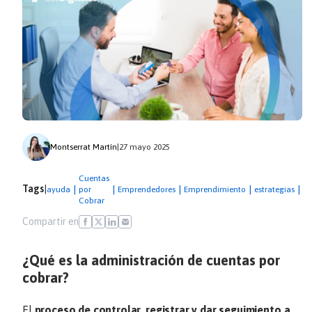
Montserrat Martín
|
27 mayo 2025
Cuentas
Ob
Tags
|
|
|
|
|
|
ayuda
por
Emprendedores
Emprendimiento
estrategias
fi
Cobrar
Compartir en
¿Qué es la administración de cuentas por
cobrar?
El
proceso de controlar, registrar y dar seguimiento a