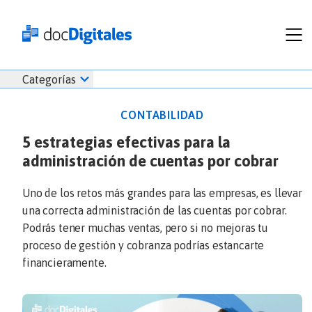
Funcionalidades
Iniciar
Categorías
Empresas
sesión
Recursos
docDigitales
CONTABILIDAD
Planes
en
5 estrategias efectivas para la
Prueba Gratis
Línea
administración de cuentas por cobrar
Inicio
docDigitales
Iniciar Sesión
Facturación electrónica
PYMES
Ventas
686 520 0479
Uno de los retos más grandes para las empresas, es llevar
Nómina
Emprendimiento
una correcta administración de las cuentas por cobrar.
Noticias
Podrás tener muchas ventas, pero si no mejoras tu
Comunicados
proceso de gestión y cobranza podrías estancarte
financieramente.