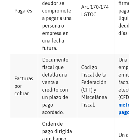
deudor se
firma un
Art. 170-174
Pagarés
compromete
pagaré pa
LGTOC.
a pagar a una
liquidar 
persona o
deuda en
empresa en
días.
una fecha
futura.
Documento
Una
fiscal que
Código
empresa
detalla una
Fiscal de la
emite un
Facturas
venta a
Federación
factura
por
crédito con
(CFF) y
electróni
cobrar
un plazo de
Miscelánea
(CFDI) co
pago
Fiscal.
método 
acordado.
pago PP
Orden de
pago dirigida
Un client
a un banco