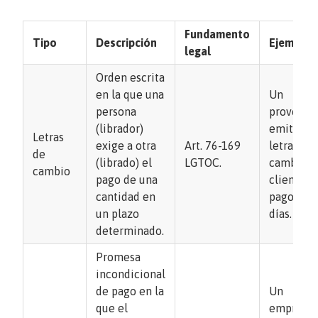
Fundamento
Tipo
Descripción
Ejemplo
legal
Orden escrita
en la que una
Un
persona
proveedo
(librador)
emite un
Letras
exige a otra
Art. 76-169
letra de
de
(librado) el
LGTOC.
cambio a
cambio
pago de una
cliente c
cantidad en
pago en 
un plazo
días.
determinado.
Promesa
incondicional
de pago en la
Un
que el
empresar