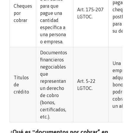
paga con
Cheques
para que
Art. 175-207
cheque
por
pague una
LGTOC.
postfech
cobrar
cantidad
para cubr
específica a
su deuda.
una persona
o empresa.
Documentos
financieros
Una
negociables
empresa
que
Títulos
adquiere
representan
Art. 5-22
de
bono que
un derecho
LGTOC.
crédito
podrá
de cobro
cobrar en
(bonos,
un año.
certificados,
etc.).
¿Qué es ‟documentos por cobrar” en