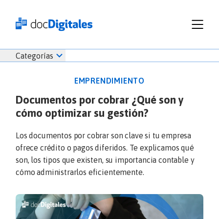
Funcionalidades
Iniciar
Categorías
Empresas
sesión
Recursos
docDigitales
EMPRENDIMIENTO
Planes
en
Documentos por cobrar ¿Qué son y
Prueba Gratis
Línea
cómo optimizar su gestión?
Inicio
docDigitales
Iniciar Sesión
Facturación electrónica
PYMES
Ventas
686 520 0479
Los documentos por cobrar son clave si tu empresa
Nómina
Emprendimiento
ofrece crédito o pagos diferidos. Te explicamos qué
Noticias
son, los tipos que existen, su importancia contable y
Comunicados
cómo administrarlos eficientemente.