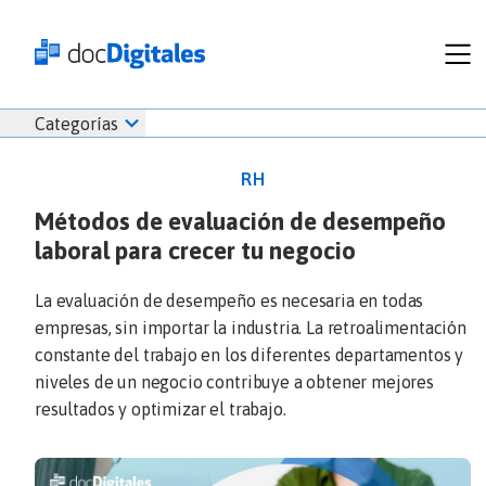
Funcionalidades
Iniciar
Categorías
Empresas
sesión
Recursos
docDigitales
RH
Planes
en
Métodos de evaluación de desempeño
Prueba Gratis
Línea
laboral para crecer tu negocio
Inicio
docDigitales
Iniciar Sesión
Facturación electrónica
PYMES
Ventas
686 520 0479
La evaluación de desempeño es necesaria en todas
Nómina
Emprendimiento
empresas, sin importar la industria. La retroalimentación
Noticias
constante del trabajo en los diferentes departamentos y
Comunicados
niveles de un negocio contribuye a obtener mejores
resultados y optimizar el trabajo.