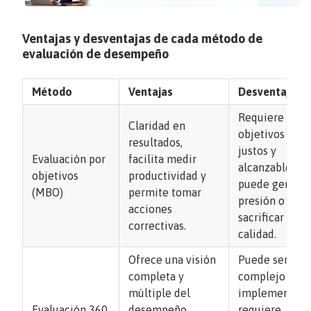
Ventajas y desventajas de cada método de
evaluación de desempeño
Método
Ventajas
Desventajas
Requiere fijar
Claridad en
objetivos
resultados,
justos y
Evaluación por
facilita medir
alcanzables;
objetivos
productividad y
puede generar
(MBO)
permite tomar
presión o
acciones
sacrificar
correctivas.
calidad.
Ofrece una visión
Puede ser
completa y
complejo de
múltiple del
implementar 
Evaluación 360
desempeño,
requiere