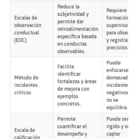
Reduce la
Requiere
subjetividad y
Escalas de
formación de
permite dar
observación
supervisores
retroalimentación
conductual
para observar
específica basada
(EOC)
y registrar con
en conductas
precisión.
observables.
Puede
Facilita
enfocarse
identificar
Método de
demasiado en
fortalezas y áreas
incidentes
incidentes
de mejora con
críticos
negativos si
ejemplos
no se
concretos.
equilibra.
Permite
Puede ser
cuantificar el
rígido y no
Escala de
desempeño y
captar
calificación