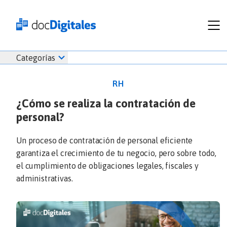
Funcionalidades
Iniciar
Categorías
Empresas
sesión
Recursos
docDigitales
RH
Planes
en
¿Cómo se realiza la contratación de
Prueba Gratis
Línea
personal?
Inicio
docDigitales
Iniciar Sesión
Facturación electrónica
PYMES
Ventas
686 520 0479
Un proceso de contratación de personal eficiente
Nómina
Emprendimiento
garantiza el crecimiento de tu negocio, pero sobre todo,
Noticias
el cumplimiento de obligaciones legales, fiscales y
Comunicados
administrativas.