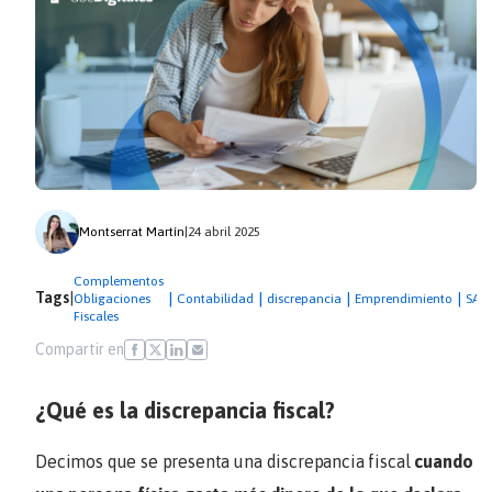
Montserrat Martín
|
24 abril 2025
Complementos
Tags
|
|
|
|
|
Obligaciones
Contabilidad
discrepancia
Emprendimiento
SAT
Fiscales
Compartir en
¿Qué es la discrepancia fiscal?
Decimos que se presenta una discrepancia fiscal
cuando