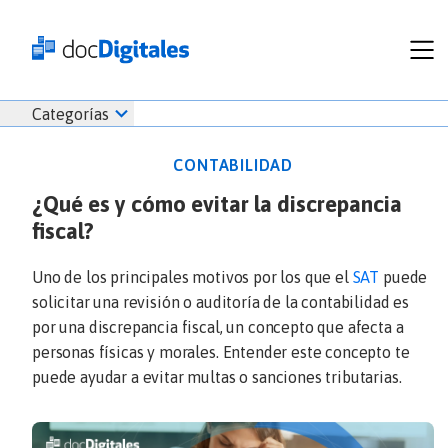
Funcionalidades
Iniciar
Categorías
Empresas
sesión
Recursos
docDigitales
CONTABILIDAD
Planes
en
¿Qué es y cómo evitar la discrepancia
Prueba Gratis
Línea
fiscal?
Inicio
docDigitales
Iniciar Sesión
Facturación electrónica
PYMES
Ventas
686 520 0479
Uno de los principales motivos por los que el
SAT
puede
Nómina
Emprendimiento
solicitar una revisión o auditoría de la contabilidad es
Noticias
por una discrepancia fiscal, un concepto que afecta a
Comunicados
personas físicas y morales. Entender este concepto te
puede ayudar a evitar multas o sanciones tributarias.