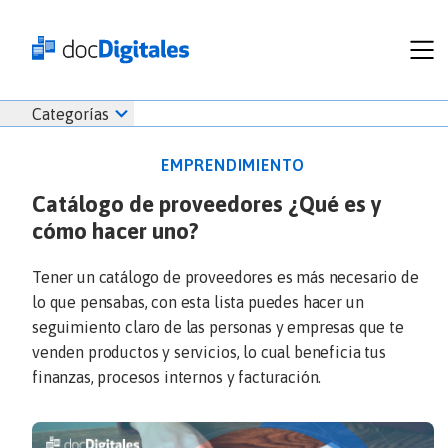
Funcionalidades
Iniciar
Categorías
Empresas
sesión
Recursos
docDigitales
EMPRENDIMIENTO
Planes
en
Catálogo de proveedores ¿Qué es y
Prueba Gratis
Línea
cómo hacer uno?
Inicio
docDigitales
Iniciar Sesión
Facturación electrónica
PYMES
Ventas
686 520 0479
Tener un catálogo de proveedores es más necesario de
Nómina
Emprendimiento
lo que pensabas, con esta lista puedes hacer un
Noticias
seguimiento claro de las personas y empresas que te
Comunicados
venden productos y servicios, lo cual beneficia tus
finanzas, procesos internos y facturación.