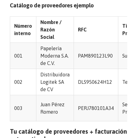
Catálogo de proveedores ejemplo
Nombre /
Número
Tipo d
Razón
RFC
interno
Prove
Social
Papelería
001
Moderna S.A.
PAM890123L90
Sumini
de C.V.
Distribuidora
002
Logitek SA
DLS950624H12
Tecnol
de CV
Juan Pérez
Servici
003
PERJ780101A34
Romero
Profes
Tu catálogo de proveedores + facturación