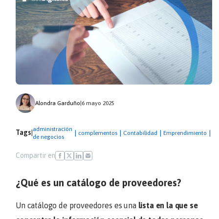
Alondra Garduño
|
6 mayo 2025
M
administración
Tags
|
|
|
|
|
complementos
Contabilidad
Emprendimiento
de
de negocios
a
Compartir en
¿Qué es un catálogo de proveedores?
Un catálogo de proveedores es una
lista en la que se