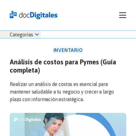
Funcionalidades
Iniciar
Categorías
Empresas
sesión
Recursos
docDigitales
INVENTARIO
Planes
en
Análisis de costos para Pymes (Guía
Prueba Gratis
Línea
completa)
Inicio
docDigitales
Iniciar Sesión
Facturación electrónica
PYMES
Ventas
686 520 0479
Realizar un análisis de costos es esencial para
Nómina
Emprendimiento
mantener saludable a tu negocio y crecer a largo
Noticias
plazo con información estratégica.
Comunicados