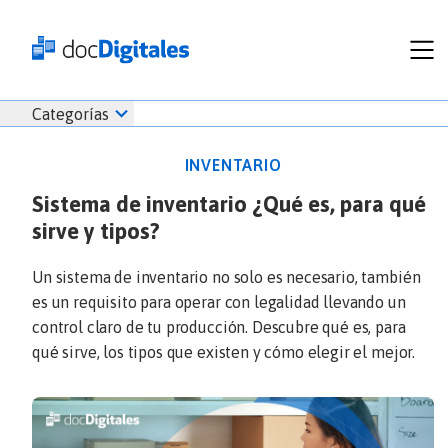
Funcionalidades
Iniciar
Categorías
Empresas
sesión
Recursos
docDigitales
INVENTARIO
Planes
en
Sistema de inventario ¿Qué es, para qué
Prueba Gratis
Línea
sirve y tipos?
Inicio
docDigitales
Iniciar Sesión
Facturación electrónica
PYMES
Ventas
686 520 0479
Un sistema de inventario no solo es necesario, también
Nómina
Emprendimiento
es un requisito para operar con legalidad llevando un
Noticias
control claro de tu producción. Descubre qué es, para
Comunicados
qué sirve, los tipos que existen y cómo elegir el mejor.