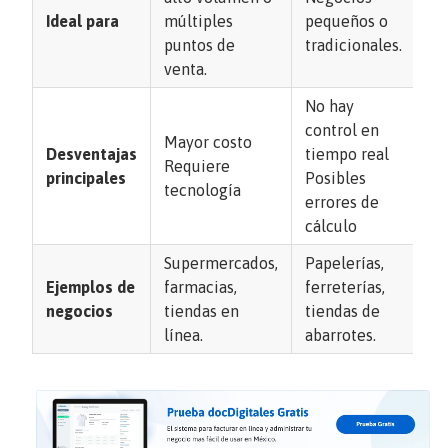
Ideal para
múltiples
pequeños o
pr
puntos de
tradicionales.
ca
venta.
am
No hay
Re
control en
an
Mayor costo
Desventajas
tiempo real
co
Requiere
principales
Posibles
Pu
tecnología
errores de
ne
cálculo
so
Supermercados,
Papelerías,
Ti
Ejemplos de
farmacias,
ferreterías,
el
negocios
tiendas en
tiendas de
di
línea.
abarrotes.
ma