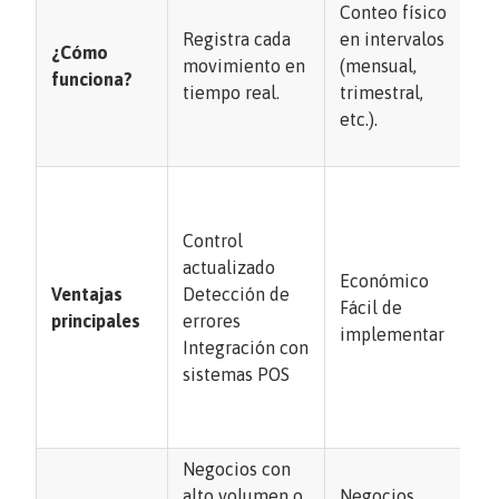
Conteo físico
pr
Registra cada
en intervalos
su
¿Cómo
movimiento en
(mensual,
im
funciona?
tiempo real.
trimestral,
ec
etc.).
al
C: 
Ay
op
Control
es
actualizado
co
Económico
Ventajas
Detección de
fl
Fácil de
principales
errores
ef
implementar
Integración con
Út
sistemas POS
me
ro
in
Negocios con
Em
alto volumen o
Negocios
mu