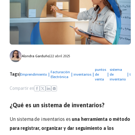
Alondra Garduño
|
22 abril 2025
puntos
sistema
Facturación
Tags
|
|
|
|
|
|
Emprendimiento
inventarios
de
de
tie
Electrónica
venta
inventario
Compartir en
¿Qué es un sistema de inventarios?
Un sistema de inventarios es
una herramienta o método
para registrar, organizar y dar seguimiento a los