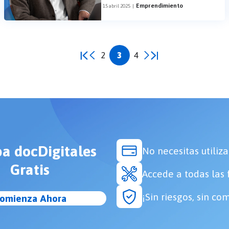
Emprendimiento
15 abril 2025
|
2
3
4
a docDigitales
No necesitas utiliza
Gratis
Accede a todas las 
¡Sin riesgos, sin c
omienza Ahora