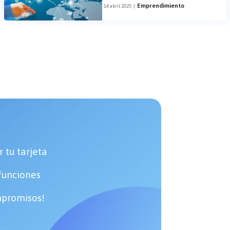
Emprendimiento
14 abril 2025
|
r tu tarjeta
funciones
ompromisos!