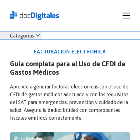
Funcionalidades
Iniciar
Categorías
Empresas
sesión
Recursos
docDigitales
FACTURACIÓN ELECTRÓNICA
Planes
en
Guía completa para el Uso de CFDI de
Prueba Gratis
Línea
Gastos Médicos
Inicio
docDigitales
Iniciar Sesión
Facturación electrónica
PYMES
Ventas
686 520 0479
Aprende a generar facturas electrónicas con el uso de
Nómina
Emprendimiento
CFDI de gastos médicos adecuado y con los requisitos
Noticias
del SAT para emergencias, prevención y cuidado de la
Comunicados
salud. Asegura la deducibilidad con comprobantes
fiscales emitidos correctamente.