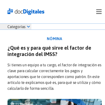
Funcionalidades
Iniciar
Categorías
Empresas
sesión
Recursos
docDigitales
NÓMINA
Planes
en
¿Qué es y para qué sirve el factor de
Prueba Gratis
Línea
integración del IMSS?
Inicio
docDigitales
Iniciar Sesión
Facturación electrónica
PYMES
Ventas
686 520 0479
Si tienes un equipo a tu cargo, el factor de integración es
Nómina
Emprendimiento
clave para calcular correctamente los pagos y
Noticias
aportaciones que te corresponden como patrón. En este
Comunicados
artículo te explicamos qué es, para qué se utiliza y cómo
calcularlo de forma sencilla.