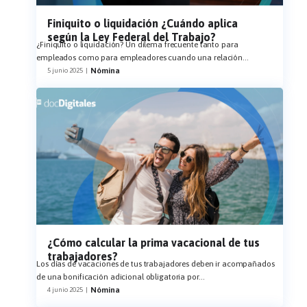
Finiquito o liquidación ¿Cuándo aplica
según la Ley Federal del Trabajo?
¿Finiquito o liquidación? Un dilema frecuente tanto para
empleados como para empleadores cuando una relación
...
Nómina
5 junio 2025
|
¿Cómo calcular la prima vacacional de tus
trabajadores?
Los días de vacaciones de tus trabajadores deben ir acompañados
de una bonificación adicional obligatoria por
...
Nómina
4 junio 2025
|