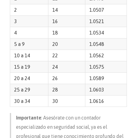
2
14
1.0507
3
16
1.0521
4
18
1.0534
5 a 9
20
1.0548
10 a 14
22
1.0562
15 a 19
24
1.0575
20 a 24
26
1.0589
25 a 29
28
1.0603
30 a 34
30
1.0616
Importante
: Asesórate con un contador
especializado en seguridad social, ya es el
profesional que tiene conocimiento profundo del