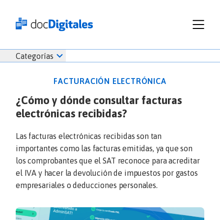
Funcionalidades
Iniciar
Categorías
Empresas
sesión
Recursos
docDigitales
FACTURACIÓN ELECTRÓNICA
Planes
en
¿Cómo y dónde consultar facturas
Prueba Gratis
Línea
electrónicas recibidas?
Inicio
docDigitales
Iniciar Sesión
Facturación electrónica
PYMES
Ventas
686 520 0479
Las facturas electrónicas recibidas son tan
Nómina
Emprendimiento
importantes como las facturas emitidas, ya que son
Noticias
los comprobantes que el SAT reconoce para acreditar
Comunicados
el IVA y hacer la devolución de impuestos por gastos
empresariales o deducciones personales.