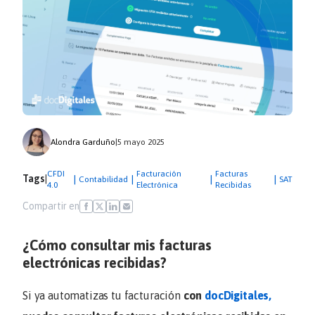
Alondra Garduño
|
5 mayo 2025
CFDI
Facturación
Facturas
Tags
|
|
|
|
|
Contabilidad
SAT
4.0
Electrónica
Recibidas
Compartir en
¿Cómo consultar mis facturas
electrónicas recibidas?
Si ya automatizas tu facturación
con
docDigitales,