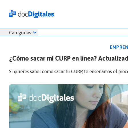
Funcionalidades
Iniciar
Categorías
Empresas
sesión
Recursos
docDigitales
EMPREN
Planes
en
¿Cómo sacar mi CURP en línea? Actualiza
Prueb
Línea
Inicio
docDigitales
Inicia
Si quieres saber cómo sacar tu CURP, te enseñamos el proce
Facturación electrónica
PYMES
Ventas
6
Nómina
Emprendimiento
Noticias
Comunicados