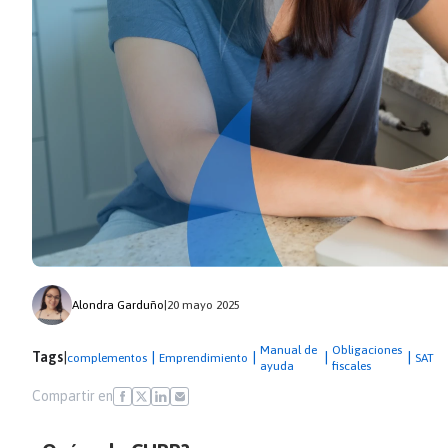
Alondra Garduño
|
20 mayo 2025
Manual de
Obligaciones
Tags
|
|
|
|
|
complementos
Emprendimiento
SAT
ayuda
fiscales
Compartir en