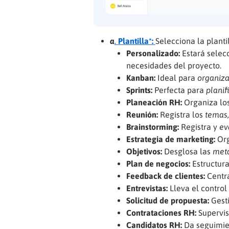
a
.
Plantilla*:
Selecciona la planti
Personalizado:
Estará selec
necesidades del proyecto.
Kanban:
Ideal para
organiza
Sprints:
Perfecta para
planif
Planeación RH:
Organiza lo
Reunión:
Registra los
temas,
Brainstorming:
Registra y
ev
Estrategia de marketing:
Org
Objetivos:
Desglosa las
meta
Plan de negocios:
Estructura
Feedback de clientes:
Centra
Entrevistas:
Lleva el control
Solicitud de propuesta:
Gesti
Contrataciones RH:
Supervis
Candidatos RH:
Da seguimie