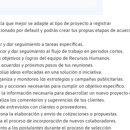
lla que mejor se adapte al tipo de proyecto a registrar
cionado por default y podrás crear tus propias etapas de acuer
r y dar seguimiento
a tareas específicas.
icar y dar seguimiento
al flujo de trabajo en periodos cortos.
s
objetivos y logros
del equipo de Recursos Humanos.
 acuerdos y próximos pasos
de tus reuniones.
alúa ideas
enfocadas en una solución o iniciativa.
aniza y
monitorea las estrategias
y campañas publicitarias.
s y acciones
necesarias para cumplir un
objetivo
específico.
 la información necesaria para desarrollar un nuevo proyecto 
liza los
comentarios y sugerencias
de tus clientes.
 de
entrevistas con clientes
o proveedores.
ona la elaboración y envío de
cotizaciones
o propuestas.
a el
proceso de incorporación
de nuevos colaboradores.
nto a los
postulantes
durante el proceso de selección.