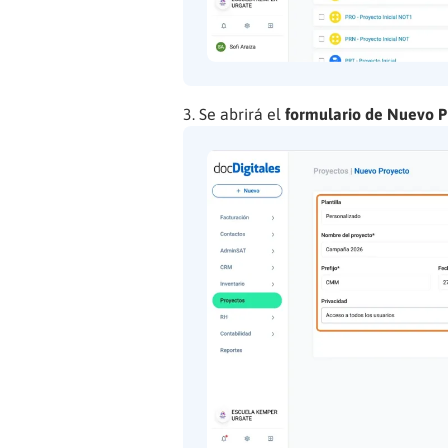
Se abrirá el
formulario de Nuevo P