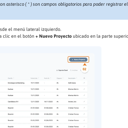
 asterisco ( * ) son campos obligatorios para poder registrar e
de el menú lateral izquierdo.
da clic en el botón
+ Nuevo Proyecto
ubicado en la parte superi