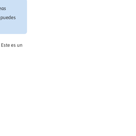
eas
n puedes
 Este es un