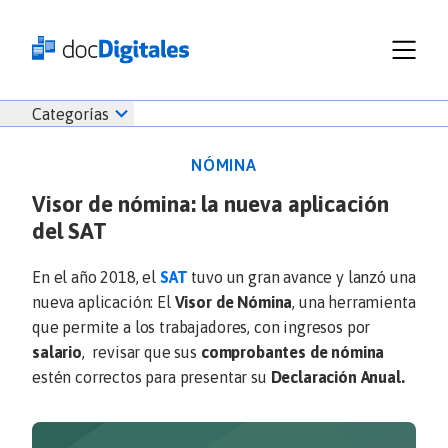
Funcionalidades
Iniciar
Categorías
Empresas
sesión
Recursos
docDigitales
NÓMINA
Planes
en
Visor de nómina: la nueva aplicación
Prueba Gratis
Línea
del SAT
Inicio
docDigitales
Iniciar Sesión
Facturación electrónica
PYMES
Ventas
686 520 0479
En el año 2018, el
SAT
tuvo un gran avance y lanzó una
Nómina
Emprendimiento
nueva aplicación: El
Visor de Nómina
, una herramienta
Noticias
que permite a los trabajadores, con ingresos por
Comunicados
salario
, revisar que sus
comprobantes de nómina
estén correctos para presentar su
Declaración Anual.