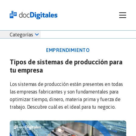
Funcionalidades
Iniciar
Categorías
Empresas
sesión
Recursos
docDigitales
EMPRENDIMIENTO
Planes
en
Tipos de sistemas de producción para
Prueba Gratis
Línea
tu empresa
Inicio
docDigitales
Iniciar Sesión
Facturación electrónica
PYMES
Ventas
686 520 0479
Los sistemas de producción están presentes en todas
Nómina
Emprendimiento
las empresas fabricantes y son fundamentales para
Noticias
optimizar tiempo, dinero, materia prima y fuerza de
Comunicados
trabajo. Descubre cuál es el ideal para tu negocio.