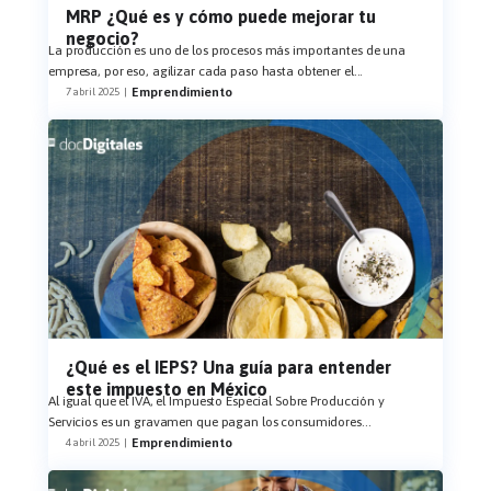
MRP ¿Qué es y cómo puede mejorar tu
negocio?
La producción es uno de los procesos más importantes de una
empresa, por eso, agilizar cada paso hasta obtener el
...
Emprendimiento
7 abril 2025
|
¿Qué es el IEPS? Una guía para entender
este impuesto en México
Al igual que el IVA, el Impuesto Especial Sobre Producción y
Servicios es un gravamen que pagan los consumidores
...
Emprendimiento
4 abril 2025
|