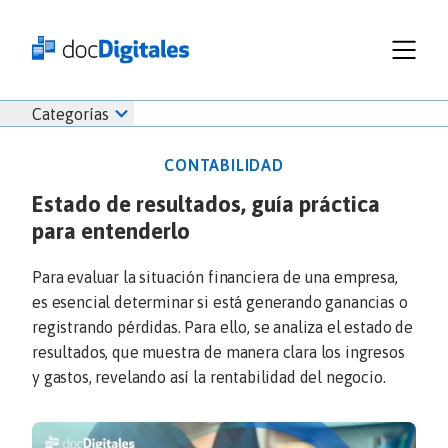
Funcionalidades
Iniciar
Categorías
Empresas
sesión
Recursos
docDigitales
CONTABILIDAD
Planes
en
Estado de resultados, guía práctica
Prueba Gratis
Línea
para entenderlo
Inicio
docDigitales
Iniciar Sesión
Facturación electrónica
PYMES
Ventas
686 520 0479
Para evaluar la situación financiera de una empresa,
Nómina
Emprendimiento
es esencial determinar si está generando ganancias o
Noticias
registrando pérdidas. Para ello, se analiza el estado de
Comunicados
resultados, que muestra de manera clara los ingresos
y gastos, revelando así la rentabilidad del negocio.