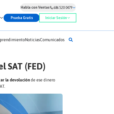
Habla con Ventas
686 520 0479
Prueba Gratis
Iniciar Sesión
prendimiento
Noticias
Comunicados
el SAT (FED)
tar la devolución
de ese dinero
AT.