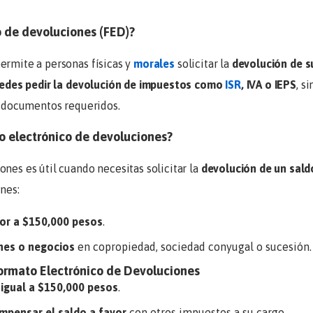
o de devoluciones (FED)?
ermite a personas físicas y
morales
solicitar la
devolución de s
edes pedir la devolución de impuestos como
ISR
, IVA o IEPS
, s
os documentos requeridos.
to electrónico de devoluciones?
nes es útil cuando necesitas solicitar la
devolución de un sald
ones:
or a $150,000 pesos
.
nes o negocios
en copropiedad, sociedad conyugal o sucesión.
Formato Electrónico de Devoluciones
igual a $150,000 pesos
.
mpensar el saldo a favor
con otros impuestos a su cargo.