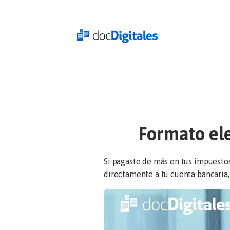
Iniciar
sesión
docDigitales
en
Línea
docDigitales
PYMES
Formato ele
Si pagaste de más en tus impuestos
directamente a tu cuenta bancaria, 