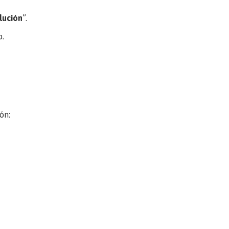
lución
”.
o.
ón: