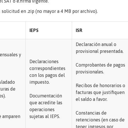
l SAT o e.firma vigente.
olicitud en .zip (no mayor a 4 MB por archivo).
IEPS
ISR
Declaración anual o
provisional presentada.
ensuales y
Declaraciones
Comprobantes de pagos
correspondientes
provisionales.
con los pagos del
asladado
impuesto.
Recibos de honorarios o
turas de
facturas que justifiquen
s).
Documentación
el saldo a favor.
que acredite las
operaciones
Constancias de
ue amparen
sujetas al IEPS.
retenciones (en caso de
tener ingresos por