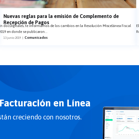
Nuevas reglas para la emisión de Complemento de
Recepción de Pagos
En docDigitales, te informamos de los cambios en la Resolución Miscelánea Fiscal
E
2019 en donde se publicaron
...
R
Comunicados
13 junio 2019
|
 Facturación en Línea
tán creciendo con nosotros.