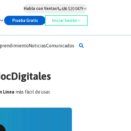
Habla con Ventas
686 520 0479
Prueba Gratis
Iniciar Sesión
prendimiento
Noticias
Comunicados
ocDigitales
n Línea
más fácil de usar.