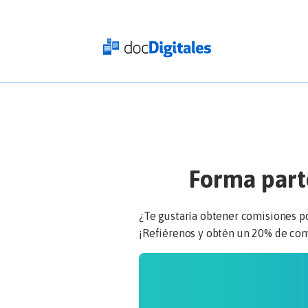
Iniciar
sesión
docDigitales
en
Línea
docDigitales
PYMES
Forma part
¿Te gustaría obtener comisiones p
¡Refiérenos y obtén un 20% de com