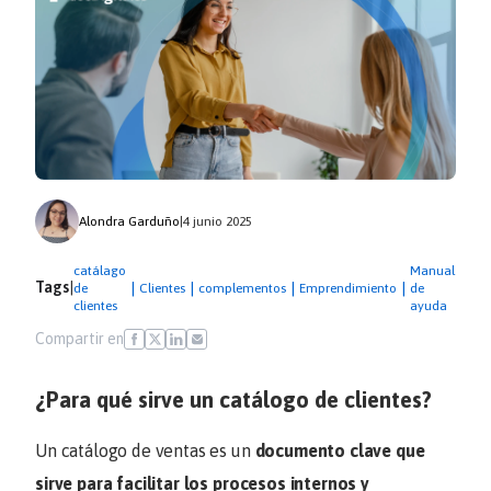
Alondra Garduño
|
4 junio 2025
catálago
Manual
Tags
|
|
|
|
|
de
Clientes
complementos
Emprendimiento
de
clientes
ayuda
Compartir en
¿Para qué sirve un catálogo de clientes?
Un catálogo de ventas es un
documento clave que
sirve para facilitar los procesos internos y