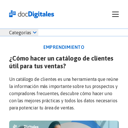
Funcionalidades
Iniciar
Categorías
Empresas
sesión
Recursos
docDigitales
EMPRENDIMIENTO
Planes
en
¿Cómo hacer un catálogo de clientes
Prueba Gratis
Línea
útil para tus ventas?
Inicio
docDigitales
Iniciar Sesión
Facturación electrónica
PYMES
Ventas
686 520 0479
Un catálogo de clientes es una herramienta que reúne
Nómina
Emprendimiento
la información más importante sobre tus prospectos y
Noticias
compradores frecuentes, descubre cómo hacer uno
Comunicados
con las mejores prácticas y todos los datos necesarios
para potenciar tu área de ventas.