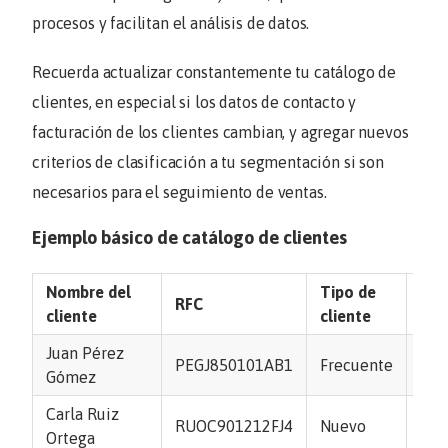
procesos y facilitan el análisis de datos.
Recuerda actualizar constantemente tu catálogo de
clientes, en especial si los datos de contacto y
facturación de los clientes cambian, y agregar nuevos
criterios de clasificación a tu segmentación si son
necesarios para el seguimiento de ventas.
Ejemplo básico de catálogo de clientes
Nombre del
Tipo de
RFC
Tel
cliente
cliente
Juan Pérez
55 
PEGJ850101AB1
Frecuente
Gómez
567
Carla Ruiz
81 
RUOC901212FJ4
Nuevo
Ortega
778