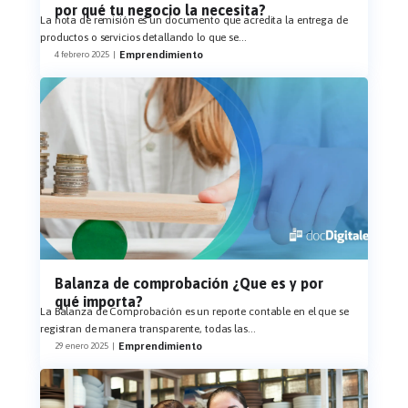
por qué tu negocio la necesita?
La nota de remisión es un documento que acredita la entrega de
productos o servicios detallando lo que se
...
Emprendimiento
4 febrero 2025
|
Balanza de comprobación ¿Que es y por
qué importa?
La Balanza de Comprobación es un reporte contable en el que se
registran de manera transparente, todas las
...
Emprendimiento
29 enero 2025
|