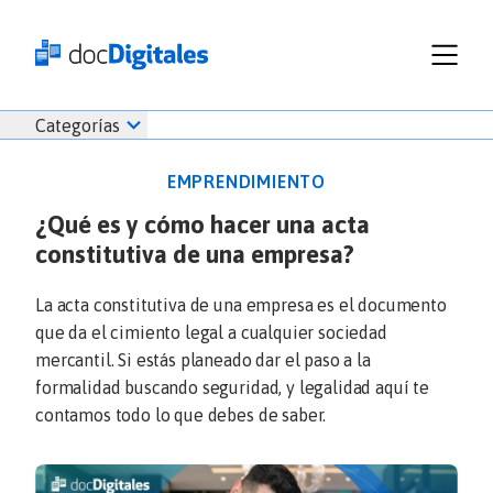
Funcionalidades
Iniciar
Categorías
Empresas
sesión
Recursos
docDigitales
EMPRENDIMIENTO
Planes
en
¿Qué es y cómo hacer una acta
Prueba Gratis
Línea
constitutiva de una empresa?
Inicio
docDigitales
Iniciar Sesión
Facturación electrónica
PYMES
Ventas
686 520 0479
La acta constitutiva de una empresa es el documento
Nómina
Emprendimiento
que da el cimiento legal a cualquier sociedad
Noticias
mercantil. Si estás planeado dar el paso a la
Comunicados
formalidad buscando seguridad, y legalidad aquí te
contamos todo lo que debes de saber.