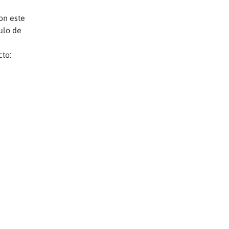
on este
ulo de
cto: