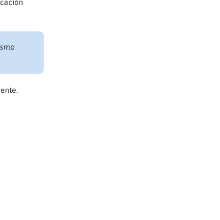
icación
smo
ente.