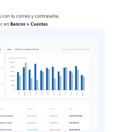
s
con tu correo y contraseña.
>
ic en
Bancos
Cuentas
.