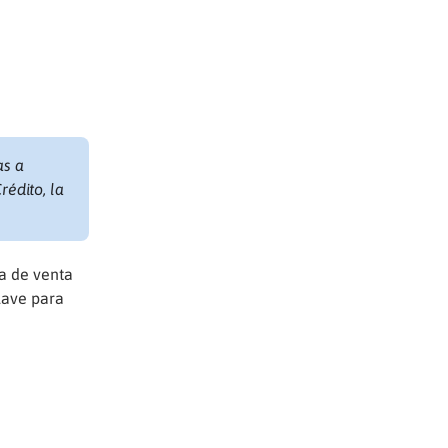
as a
rédito, la
ta de venta
lave para