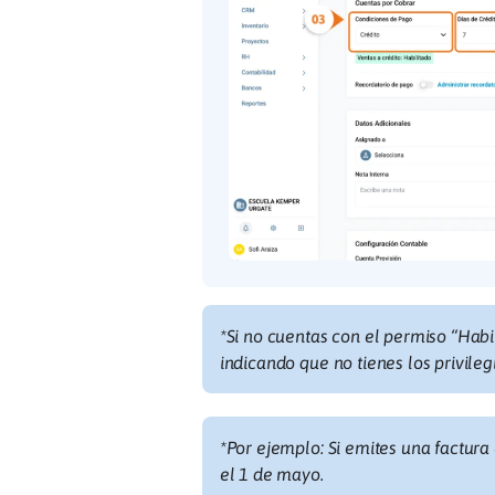
*Si no cuentas con el permiso “Hab
indicando que no tienes los privileg
*
Por ejemplo: Si emites una factura 
el 1 de mayo.