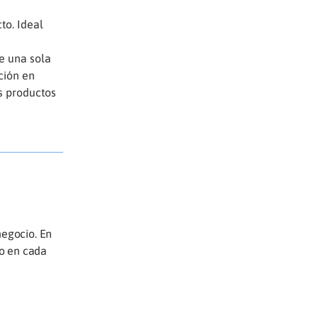
to. Ideal
de una sola
ción en
us productos
negocio. En
io en cada