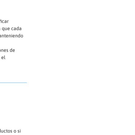
icar
a que cada
manteniendo
ones de
 el
uctos o si