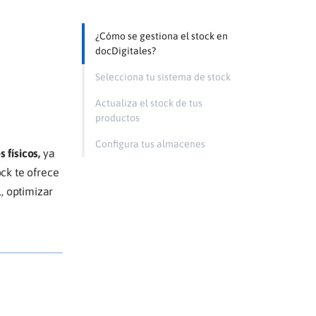
¿Cómo se gestiona el stock en
docDigitales?
Selecciona tu sistema de stock
Actualiza el stock de tus
productos
Configura tus almacenes
 físicos,
ya
ck te ofrece
, optimizar